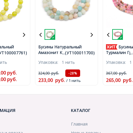
альный
Бусины Натуральный
Бусины
рит, на
Амазонит Круглые, 6мм,
Турмалин Гр
.(УТ100007761)
...(УТ100011700)
.
, 8-8.5мм,
Отверстие 1мм, около
Круглые, 2м
нить
Упаковка:
1 нить
Упаковка:
1
45шт/38см/
60шт/36см/нить,
0.5мм, около
07761)
(УТ100011700)
нить, (УТ100
,00
руб.
324,00
руб.
367,00
руб.
-28%
,00
руб.
233,00
руб.
265,00
руб.
/ 1 нить
МАЦИЯ
КАТАЛОГ
Главная
ка и оплата
Новые товары