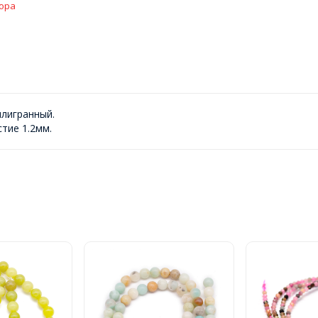
ора
илигранный.
тие 1.2мм.