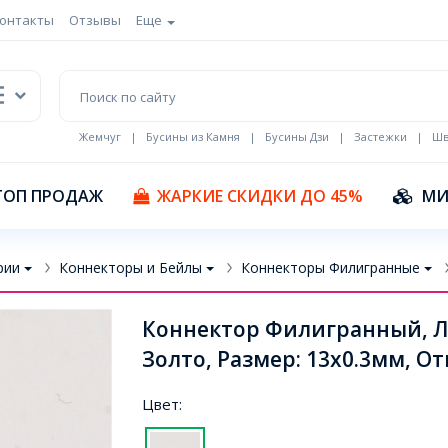
онтакты
Отзывы
Еще
Жемчуг
|
Бусины из Камня
|
Бусины Дзи
|
Застежки
|
Шв
Кулоны Эмаль
ТОП ПРОДАЖ
ЖАРКИЕ СКИДКИ ДО 45%
МИ
рии
Коннекторы и Бейлы
Коннекторы Филигранные
Коннектор Филигранный, Ла
Золто, Размер: 13х0.3мм, От
Цвет: