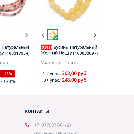
 Натуральный
Бусины Натуральный
аненые
Желтый Нефрит, на нитях,
..(УТ100017954)
...(УТ100030097)
м, Отверстие
Круглые, 8мм, Отверстие
 нить
Упаковка:
1 нить
 150шт/36см/
1мм, около 22шт/19см/
017954)
нить, (УТ100030097)
303,00
руб.
1-2 упак.
:
-28%
243,00
руб.
3+ упак.
:
/ 1 нить
КОНТАКТЫ
+7 (977) 977-01-20
(Telegram, WhatsApp)