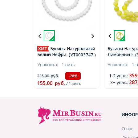
Бусины Натуральный
Бусины Натур
Лимонный Неф
Белый Нефрит, на нитях,
...(УТ0003747 )
..
нитях, Круглые
Круглые, 6мм, Отв. 1мм,
Упаковка:
1 нить
Упаковка:
1 
Отв. 1мм, ок 
около 64шт/36см/нить,
нить, (УТ1000
(УТ0003747)
359
1-2 упак.
:
215,00
руб.
-28%
287
3+ упак.
:
155,00
руб.
/ 1 нить
ИНФОР
О нас
Достав