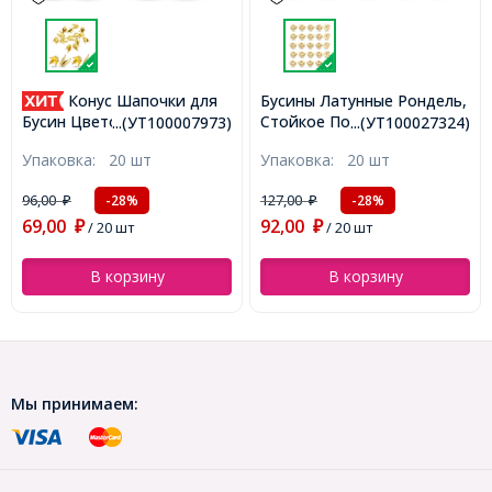
Конус Шапочки для
Бусины Латунные Рондель,
Стойкое Покрытие,
Бусин Цветок Железные,
...(УТ100007973)
...(УТ100027324)
Позолота 18К, 3х1.5мм,
Золото, 13x7x7мм,
Упаковка:
20 шт
Упаковка:
20 шт
Отверстие 1.2мм,
Отверстие 1мм,
(УТ100027324)
(УТ100007973)
96,00
127,00
-28%
-28%
₽
₽
69,00
92,00
₽
/ 20 шт
₽
/ 20 шт
В корзину
В корзину
Мы принимаем: