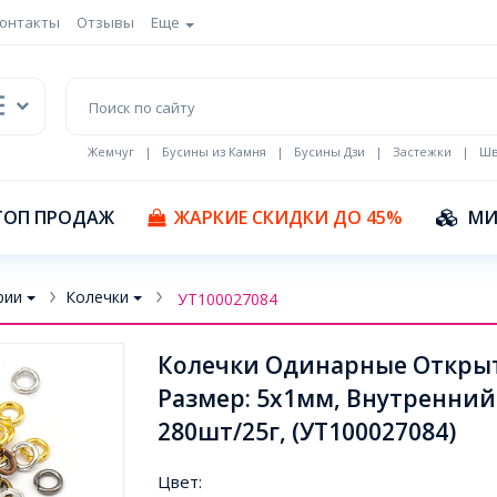
онтакты
Отзывы
Еще
Жемчуг
|
Бусины из Камня
|
Бусины Дзи
|
Застежки
|
Шв
Кулоны Эмаль
ТОП ПРОДАЖ
ЖАРКИЕ СКИДКИ ДО 45%
МИ
рии
Колечки
УТ100027084
Колечки Одинарные Открыты
Размер: 5х1мм, Внутренний
280шт/25г, (УТ100027084)
Цвет: