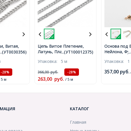
и, Витая,
Цепь Витое Плетение,
Основа под 
, Звено:
Латунь, Платина, Звено:
Нейлона, Фу
...(УТ0030356)
...(УТ100012375)
.
(УТ0030356)
2х1.5х1мм, (УТ100012375)
Эко Латуни 
м
Упаковка:
5 м
Упаковка:
1
Цвет: Белый
21см, Толщи
357,00
руб.
366,00
руб.
-28%
-28%
2.5мм, (УТ10
263,00
руб.
/ 5 м
/ 5 м
МАЦИЯ
КАТАЛОГ
Главная
ка и оплата
Новые товары