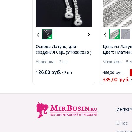
Основа Латунь, для
Цепь из Латун
создания Сережек, Цвет:
Цвет: Платина
...(УТ0002030 )
Платина, Длина 43мм,
2.5х2х0.5мм, 
Упаковка:
2 шт
Упаковка:
5 
Толщина 3мм, Отверстие
2мм, (УТ0002030)
126,00
руб.
/ 2 шт
466,00
руб.
335,00
руб.
ИНФОР
О нас
Достав