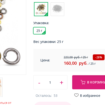
Упаковка:
25 г
Вес упаковки:
25 г
223,00
руб.
/ 25 г
-28%
Цена:
160,00
руб.
/ 25 г
В КОРЗИН
Осталось:
53
В избранное
ться от