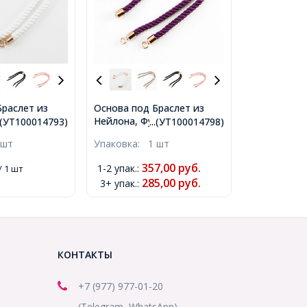
Браслет из
Основа под Браслет из
рнитура из
Нейлона, Фурнитура из
..(УТ100014793)
...(УТ100014798)
с Позолотой,
Эко Латуни с Позолотой,
 шт
Упаковка:
1 шт
 Дым, Длина
Цвет: Индиго, Длина 21см,
на 3мм, Отв
Толщина 3мм, Отв 2.5мм,
357,00
руб.
1-2 упак.
:
/ 1 шт
0014793)
(УТ100014798)
285,00
руб.
3+ упак.
:
КОНТАКТЫ
+7 (977) 977-01-20
(Telegram, WhatsApp)