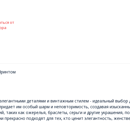
ться от
ора
Принтом
элегантными деталями и винтажным стилем - идеальный выбор 
придает им особый шарм и неповторимость, создавая изысканны
, таких как ожерелья, браслеты, серьги и другие украшения, п
и прекрасно подходят для тех, кто ценит элегантность, женств