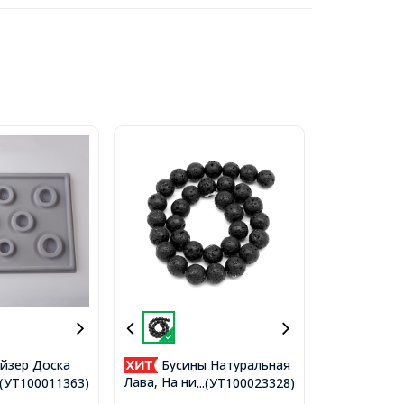
йзер Доска
Бусины Натуральная
 Дизайна и
Лава, На нитях, Круглые,
..(УТ100011363)
...(УТ100023328)
летов от 13
Цвет: Черный, Размер: