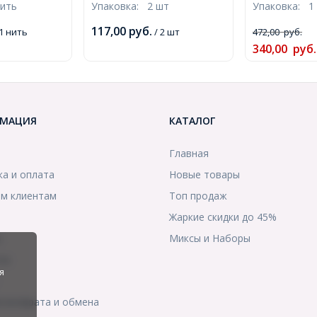
нить
Упаковка:
2 шт
Упаковка:
1
Круглые, Цвет: Аметист,
5шт/37см/
до 20см, Фл
Размер: 8мм, Отверстие
11737)
Пластик, 35х
117,00
руб.
1 нить
/ 2 шт
472,00
руб.
1.5мм, (УТ100015425)
(УТ10001136
340,00
руб.
МАЦИЯ
КАТАЛОГ
Главная
ка и оплата
Новые товары
м клиентам
Топ продаж
Жаркие скидки до 45%
ы
Миксы и Наборы
ты
я
я возврата и обмена