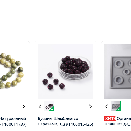
Натуральный
Бусины Шамбала со
Органа
Стразами, Класс А, из
ловый Кварц
Планшет для
.(УТ100011737)
...(УТ100015425)
.
Полимерной Глины,
м, Отверстие
Сборки Брас