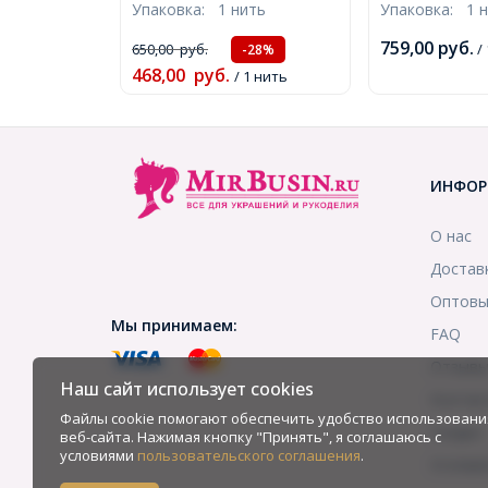
Упаковка:
1 нить
Упаковка:
1 
8мм, Отверстие 1мм,
1мм, около 3
около 20шт/18см/нить,
нить, (УТ1000
759,00
руб.
650,00
руб.
/ 
-28%
(УТ0030817)
468,00
руб.
/ 1 нить
ИНФОР
О нас
Достав
Оптовы
Мы принимаем:
FAQ
Отзыв
Наш сайт использует cookies
Контак
Файлы cookie помогают обеспечить удобство использовани
Скидки
веб-сайта. Нажимая кнопку "Принять", я соглашаюсь с
условиями
пользовательского соглашения
.
Услови