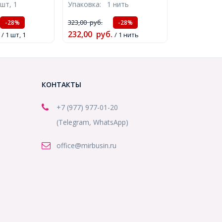
 шт, 1
Упаковка:
1 нить
окированный
12мм, Отверстие 1мм,
26см,
около 32шт/37см/нить,
323,00
руб.
-28%
-28%
3)
(УТ100023328)
232,00
руб.
/ 1 шт, 1
/ 1 нить
КОНТАКТЫ
+7 (977) 977-01-20
(Telegram, WhatsApp)
office@mirbusin.ru