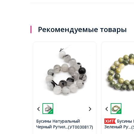
Рекомендуемые товары
Бусины Натуральный
Бусины 
Черный Рутиловый Кварц,
Зеленый Рути
...(УТ0030817)
..
На нитях, Круглые, Размер:
Круглые, 10м