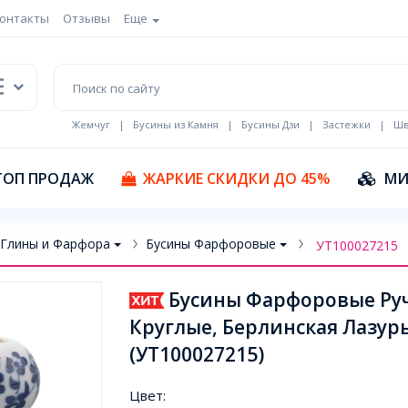
онтакты
Отзывы
Еще
Жемчуг
|
Бусины из Камня
|
Бусины Дзи
|
Застежки
|
Шв
Кулоны Эмаль
ТОП ПРОДАЖ
ЖАРКИЕ СКИДКИ ДО 45%
МИ
 Глины и Фарфора
Бусины Фарфоровые
УТ100027215
Бусины Фарфоровые Руч
Круглые, Берлинская Лазурь
(УТ100027215)
Цвет: