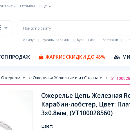
онтакты
Отзывы
Еще
Жемчуг
|
Бусины из Камня
|
Бусины Дзи
|
Застежки
|
Шв
Кулоны Эмаль
ТОП ПРОДАЖ
ЖАРКИЕ СКИДКИ ДО 45%
МИ
Ожерелья
Ожерелья Железные и из Сплава
УТ10002
Ожерелье Цепь Железная Rol
Карабин-лобстер, Цвет: Пла
3х0.8мм, (УТ100028560)
Цвет: