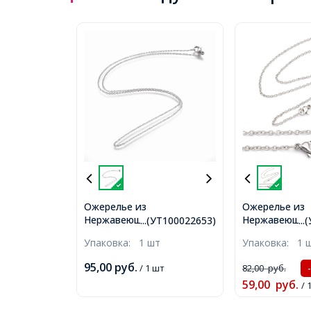
Ожерелье из
Ожерелье из
Нержавеющей Стали,
Нержавеющей
...(УТ100022653)
..
Цепь, Плетение Якорное,
Цепь, Якорное
Упаковка:
1 шт
Упаковка:
1 
Застежка Карабин
Застежка Кар
Лобстер, Размер: 45см,
Лобстер, 45см
95,00
руб.
/ 1 шт
82,00
руб.
Звено: 3.5мм,
(УТ100024561
59,00
руб.
(УТ100022653)
/ 