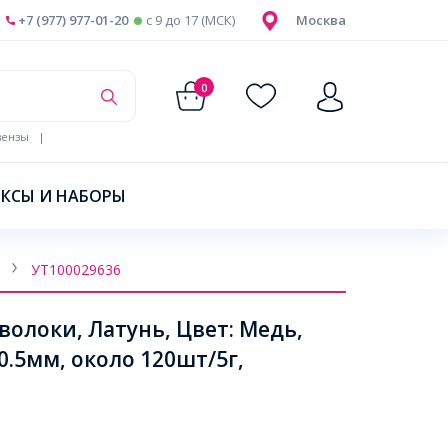
+7 (977) 977-01-20
c 9 до 17 (МСК)
Москва
0
ензы
|
КСЫ И НАБОРЫ
УТ100029636
олоки, Латунь, Цвет: Медь,
0.5мм, около 120шт/5г,