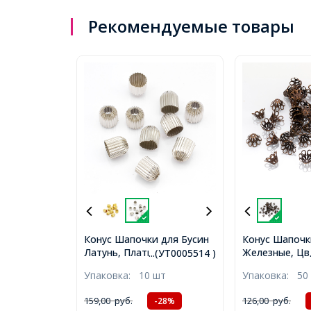
Рекомендуемые товары
Конус Шапочки для Бусин
Конус Шапочк
Латунь, Платина,
Железные, Цв
...(УТ0005514 )
10х9.5мм, Отверстие 3мм,
14х9мм, Отве
Упаковка:
10 шт
Упаковка:
50
(УТ0005514)
(УТ0010128)
159,00
руб.
126,00
руб.
-28%