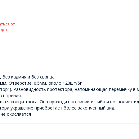
ться от
ора
 без кадмия и без свинца.
1мм, Отверстие: 0.5мм, около 120шт/5г
тор"). Разновидность протектора, напоминающая перемычку в м
от трения.
ются концы троса. Она проходит по линии изгиба и позволяет и
ора украшение приобретает более законченный вид.
 не окисляется