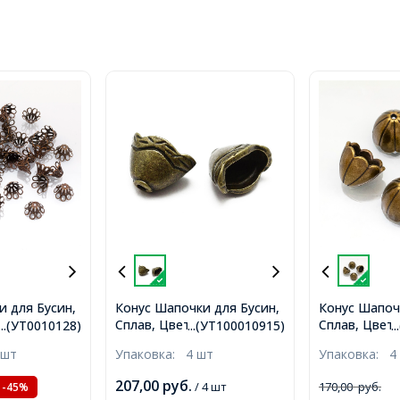
и для Бусин,
Конус Шапочки для Бусин,
Конус Шапоч
еток, Медь,
Сплав, Цвет: Бронза,
Сплав, Цвет:
...(УТ0010128)
...(УТ100010915)
.
рстие 1мм,
Размер: 11.5x8x7.5мм,
Размер: 17х1
 шт
Упаковка:
4 шт
Упаковка:
4
Отверстие 1мм,
Отверстие 2
(УТ100010915)
(УТ10001717
207,00
руб.
/ 4 шт
170,00
руб.
-45%