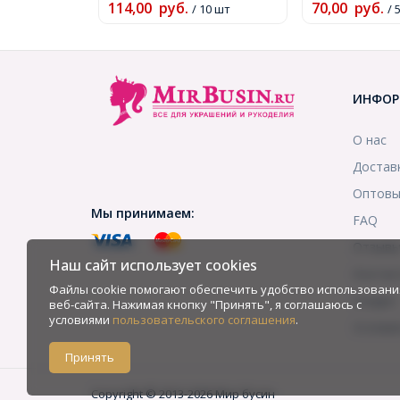
114,00
руб.
70,00
руб.
/ 10 шт
/ 
ИНФОР
О нас
Достав
Оптовы
Мы принимаем:
FAQ
Отзыв
Наш сайт использует cookies
Контак
Файлы cookie помогают обеспечить удобство использовани
Скидки
веб-сайта. Нажимая кнопку "Принять", я соглашаюсь с
условиями
пользовательского соглашения
.
Услови
Принять
Copyright © 2013-2026 Мир бусин