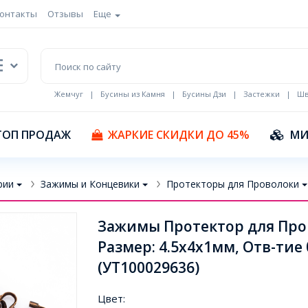
онтакты
Отзывы
Еще
Жемчуг
|
Бусины из Камня
|
Бусины Дзи
|
Застежки
|
Шв
Кулоны Эмаль
ТОП ПРОДАЖ
ЖАРКИЕ СКИДКИ ДО 45%
МИ
рии
Зажимы и Концевики
Протекторы для Проволоки
Зажимы Протектор для Пров
Размер: 4.5x4x1мм, Отв-тие 
(УТ100029636)
Цвет: