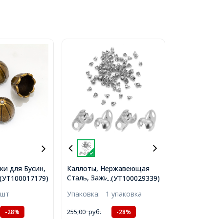
Каллоты, Нержавеющая
ки для Бусин,
Сталь, Зажимы концевики,
 Бронза ,
...(УТ100029339)
..(УТ100017179)
раковина, 6х4мм, Отв.
6мм,
Упаковка:
1 упаковка
 шт
1мм, Диаметр внутри 3мм,
мм,
(УТ100029339)
9)
255,00
руб.
-28%
-28%