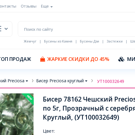
онтакты
Отзывы
Еще
Жемчуг
|
Бусины из Камня
|
Бусины Дзи
|
Застежки
|
Шв
Кулоны Эмаль
ТОП ПРОДАЖ
ЖАРКИЕ СКИДКИ ДО 45%
МИ
ий Preciosa
Бисер Preciosa круглый
УТ100032649
Бисер 78162 Чешский Precios
по 5г, Прозрачный с серебр
Круглый, (УТ100032649)
Цвет: