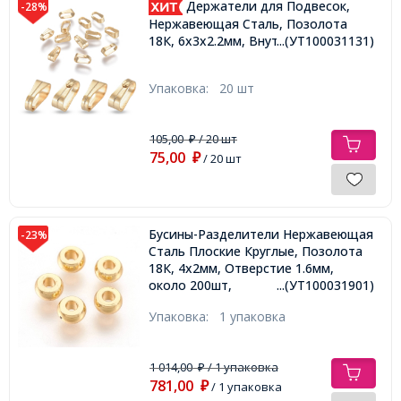
Держатели для Подвесок,
-28%
Нержавеющая Сталь, Позолота
18К, 6x3x2.2мм, Внутр. 5.5x2.5мм,
...(УТ100031131)
Упаковка:
20 шт
105,00
/ 20 шт
₽
75,00
₽
/ 20 шт
Бусины-Разделители Нержавеющая
-23%
Сталь Плоские Круглые, Позолота
18К, 4x2мм, Отверстие 1.6мм,
около 200шт,
...(УТ100031901)
Упаковка:
1 упаковка
1 014,00
/ 1 упаковка
₽
781,00
₽
/ 1 упаковка