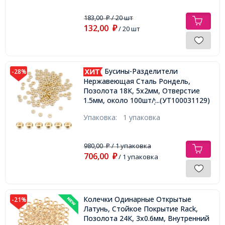
183,00
/ 20 шт
₽
132,00
₽
/ 20 шт
Бусины-Разделители
-28%
Нержавеющая Сталь Рондель,
Позолота 18К, 5х2мм, Отверстие
1.5мм, около 100шт/упаковка,
...(УТ100031129)
Упаковка:
1 упаковка
980,00
/ 1 упаковка
₽
706,00
₽
/ 1 упаковка
Колечки Одинарные Открытые
-21%
Латунь, Стойкое Покрытие Rack,
Позолота 24К, 3х0.6мм, Внутренний