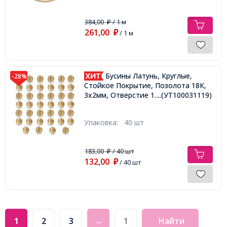
384,00
/ 1 м
₽
261,00
₽
/ 1 м
Бусины Латунь, Круглые,
-28%
Стойкое Покрытие, Позолота 18К,
3х2мм, Отверстие 1.2мм,
...(УТ100031119)
Упаковка:
40 шт
183,00
/ 40 шт
₽
132,00
₽
/ 40 шт
1
2
3
→
Найти