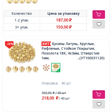
Количество
Цена за
упаковку
187,00
1-2 упак.
₽
150,00
3+ упак.
₽
Бусины Латунь, Круглые,
-28%
Рифленые, Стойкое Покрытие,
Позолота 18К, 4х3мм, Отверстие
1мм,
...(УТ100031120)
Упаковка:
40 шт
303,00
/ 40 шт
₽
218,00
₽
/ 40 шт