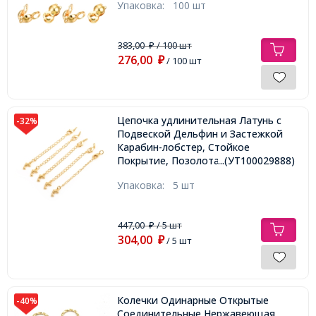
Упаковка:
100 шт
383,00
/ 100 шт
₽
276,00
₽
/ 100 шт
Цепочка удлинительная Латунь с
-32%
Подвеской Дельфин и Застежкой
Карабин-лобстер, Стойкое
Покрытие, Позолота 14К, 73х3мм,
...(УТ100029888)
Упаковка:
5 шт
447,00
/ 5 шт
₽
304,00
₽
/ 5 шт
Колечки Одинарные Открытые
-40%
Соединительные Нержавеющая