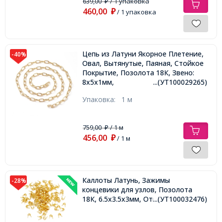
639,00
/ 1 упаковка
₽
460,00
₽
/ 1 упаковка
Цепь из Латуни Якорное Плетение,
-40%
Овал, Вытянутые, Паяная, Стойкое
Покрытие, Позолота 18К, Звено:
8х5х1мм,
...(УТ100029265)
Упаковка:
1 м
759,00
/ 1 м
₽
456,00
₽
/ 1 м
Каллоты Латунь, Зажимы
-28%
концевики для узлов, Позолота
18К, 6.5х3.5х3мм, Отв. 1.6мм,
...(УТ100032476)