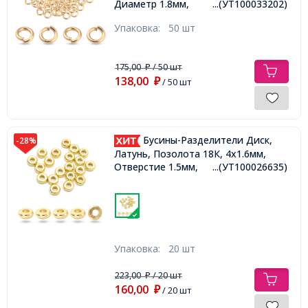
Диаметр 1.8мм,
...(УТ100033202)
Упаковка:
50 шт
175,00
/ 50 шт
₽
138,00
₽
/ 50 шт
Бусины-Разделители Диск,
-28%
Латунь, Позолота 18К, 4х1.6мм,
Отверстие 1.5мм,
...(УТ100026635)
Упаковка:
20 шт
223,00
/ 20 шт
₽
160,00
₽
/ 20 шт