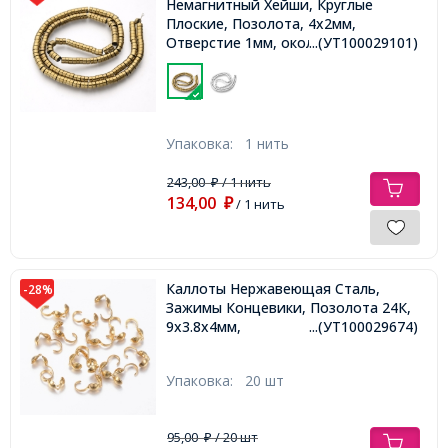
Немагнитный Хейши, Круглые
Плоские, Позолота, 4х2мм,
Отверстие 1мм, около 190шт/38см/
...(УТ100029101)
нить,
Упаковка:
1 нить
243,00
/ 1 нить
₽
134,00
₽
/ 1 нить
Каллоты Нержавеющая Сталь,
-28%
Зажимы Концевики, Позолота 24К,
9х3.8х4мм,
...(УТ100029674)
Упаковка:
20 шт
95,00
/ 20 шт
₽