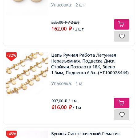
Упаковка:
2 шт
225,00
/ 2 шт
₽
162,00
₽
/ 2 шт
Цепь Ручная Работа Латунная
-32%
Неразъемная, Подвеска Диск,
Стойкая Позолота 18К, Звено
1.5мм, Подвеска 6.5х3.5х1.5мм,
...(УТ100028444)
Упаковка:
1 м
907,00
/ 1 м
₽
616,00
₽
/ 1 м
Бусины Синтетический Гематит
-45%