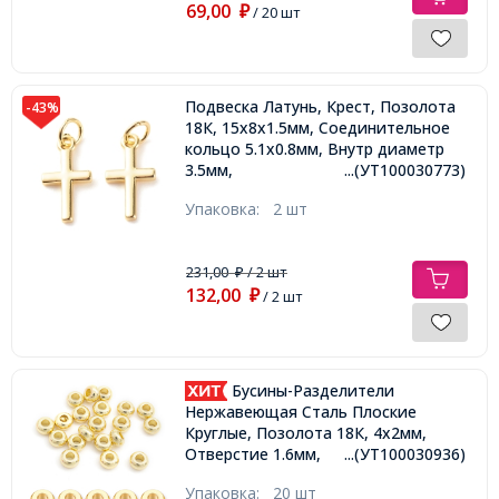
69,00
₽
/ 20 шт
Подвеска Латунь, Крест, Позолота
-43%
18К, 15х8х1.5мм, Соединительное
кольцо 5.1х0.8мм, Внутр диаметр
3.5мм,
...(УТ100030773)
Упаковка:
2 шт
231,00
/ 2 шт
₽
132,00
₽
/ 2 шт
Бусины-Разделители
Нержавеющая Сталь Плоские
Круглые, Позолота 18К, 4x2мм,
Отверстие 1.6мм,
...(УТ100030936)
Упаковка:
20 шт