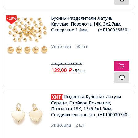
Бусины-Разделители Латунь
-28%
Круглые, Позолота 14К, 3х2.7мм,
Отверстие 1.4мм,
...(УТ100026660)
Упаковка:
50 шт
191,00
/ 50 шт
₽
138,00
₽
/ 50 шт
Подвеска Кулон из Латуни
Сердце, Стойкое Покрытие,
Позолота 18К, 12х9.5х1.5мм,
Соединительное кольцо 5х0.8мм,
...(УТ100030740)
Упаковка:
2 шт