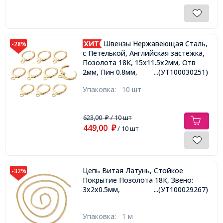
Швензы Нержавеющая Сталь,
-28%
c Петелькой, Английская застежка,
Позолота 18К, 15x11.5x2мм, Отв
2мм, Пин 0.8мм,
...(УТ100030251)
Упаковка:
10 шт
623,00
/ 10 шт
₽
449,00
₽
/ 10 шт
Цепь Витая Латунь, Стойкое
-32%
Покрытие Позолота 18К, Звено:
3х2х0.5мм,
...(УТ100029267)
Упаковка:
1 м