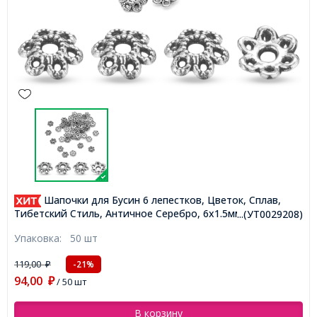
Шапочки для Бусин 6 лепестков, Цветок, Сплав,
Тибетский Стиль, Античное Серебро, 6х1.5мм, Отверстие
...(УТ0029208)
2мм, (УТ0029208)
Упаковка:
50 шт
119,00
-21%
₽
94,00
₽
/ 50 шт
В корзину