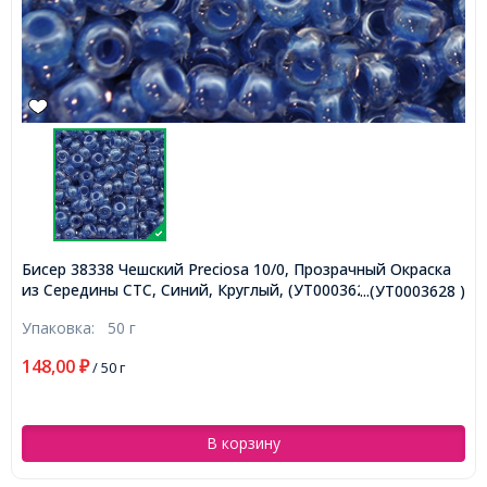
Бисер 38338 Чешский Preciosa 10/0, Прозрачный Окраска
из Середины CTC, Синий, Круглый, (УТ0003628)
...(УТ0003628 )
Упаковка:
50 г
148,00
₽
/ 50 г
В корзину