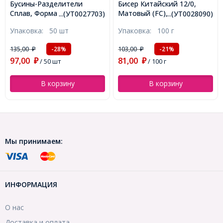
Бусины-Разделители
Бисер Китайский 12/0,
Сплав, Форма Пончик,
Матовый (FC), Цвет:
...(УТ0027703)
...(УТ0028090)
Античное Золото, 6х2мм,
Фиолетовый M16, Круглый,
Упаковка:
50 шт
Упаковка:
100 г
Отверстие 2.5мм,
(УТ0028090)
(УТ0027703)
135,00
103,00
-28%
-21%
₽
₽
97,00
81,00
₽
/ 50 шт
₽
/ 100 г
В корзину
В корзину
Мы принимаем:
ИНФОРМАЦИЯ
О нас
Доставка и оплата