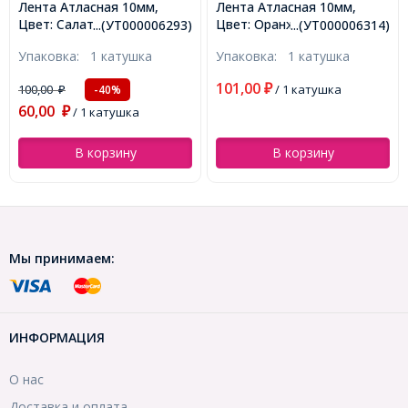
Лента Атласная 10мм,
Лента из Органзы с
Цвет: Оранжевый, Ширина:
Принтом, Цвет: Белый,
...(УТ000006314)
...(УТ0011791)
10мм, около 25м/катушка,
Ширина: 9мм, около 170 м/
Упаковка:
1 катушка
Упаковка:
5 м
(УТ000006314)
катушка, (УТ0011791)
101,00
₽
/ 1 катушка
100,00
-45%
₽
55,00
₽
/ 5 м
В корзину
В корзину
Мы принимаем:
ИНФОРМАЦИЯ
О нас
Доставка и оплата