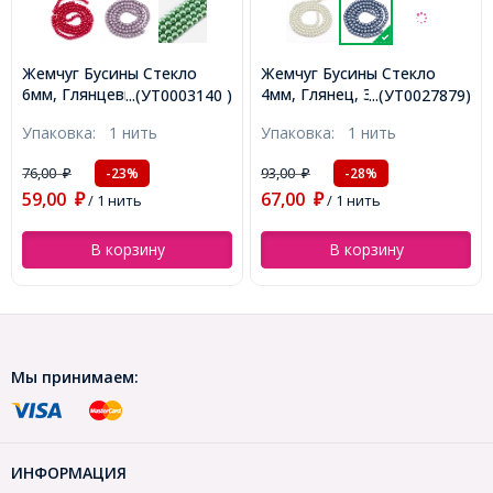
Жемчуг Бусины Стекло
Жемчуг Бусины Стекло
6мм, Глянцевые, Круглые,
4мм, Глянец, Экокраска, на
...(УТ0003140 )
...(УТ0027879)
Цвет: Голубой, Диаметр:
нити из смесового хлопка,
Упаковка:
1 нить
Упаковка:
1 нить
6мм, Отв-тие 1мм, около
Круглые, Синий, Диаметр:
140шт/84см/нить,
4мм, Отв. 1мм, ок.
76,00
93,00
-23%
-28%
₽
₽
(УТ0003140)
100шт/40см/нить
59,00
67,00
(УТ0027879)
₽
/ 1 нить
₽
/ 1 нить
В корзину
В корзину
Мы принимаем:
ИНФОРМАЦИЯ