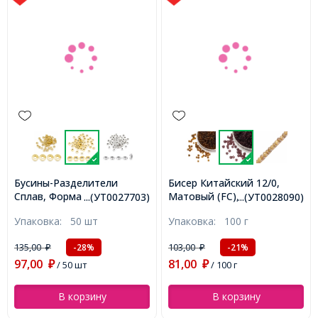
Бусины-Разделители
Бисер Китайский 12/0,
Сплав, Форма Пончик,
Матовый (FC), Цвет:
...(УТ0027703)
...(УТ0028090)
Античное Золото, 6х2мм,
Фиолетовый M16, Круглый,
Упаковка:
50 шт
Упаковка:
100 г
Отверстие 2.5мм,
(УТ0028090)
(УТ0027703)
135,00
103,00
-28%
-21%
₽
₽
97,00
81,00
₽
/ 50 шт
₽
/ 100 г
В корзину
В корзину