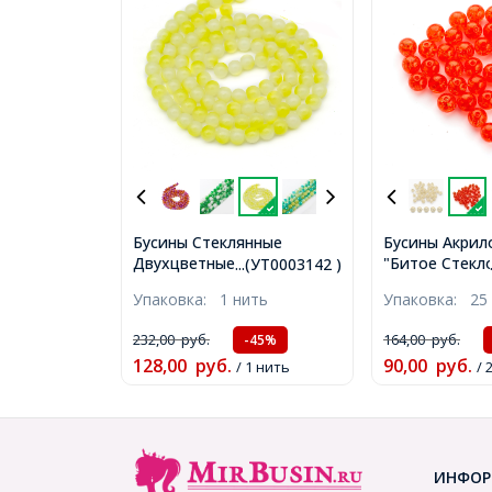
Бусины Стеклянные
Бусины Акрил
Двухцветные, окрашенные,
"Битое Стекло
...(УТ0003142 )
круглые, Цвет: Салатовый,
Красный, 10м
Упаковка:
1 нить
Упаковка:
25 
Диаметр: 8мм, Отверстие
2мм, около 40
1мм, около 104шт/83см/
(УТ0027504)
232,00
руб.
164,00
руб.
-45%
нить, (УТ0003142)
128,00
руб.
90,00
руб.
/ 1 нить
/ 
ИНФОР