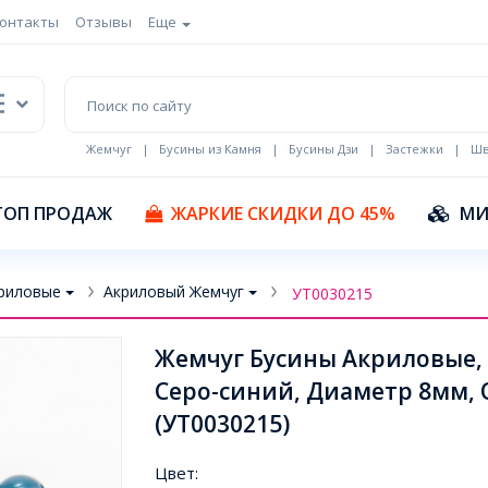
онтакты
Отзывы
Еще
Жемчуг
|
Бусины из Камня
|
Бусины Дзи
|
Застежки
|
Шв
Кулоны Эмаль
ТОП ПРОДАЖ
ЖАРКИЕ СКИДКИ ДО 45%
МИ
риловые
Акриловый Жемчуг
УТ0030215
Жемчуг Бусины Акриловые, 
Серо-синий, Диаметр 8мм, О
(УТ0030215)
Цвет: