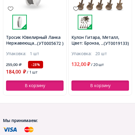
Ланка
Кулон Гитара, Металл,
Тросик Ювелир
,
Цвет: Бронза, Размер:
Сталь, Черный, 0.45мм,
...(УТ0005672 )
...(УТ0019133)
...(УТ10000
оло
24х9х2мм, Отверстие 1мм,
около 10м/катушка,
Упаковка:
20 шт
Упаковка:
1 катушка
5672)
(УТ0019133)
(УТ100005497)
132,00
₽
/ 20 шт
111,00
-28%
₽
80,00
₽
/ 1 катушка
В корзину
В корзину
Мы принимаем: