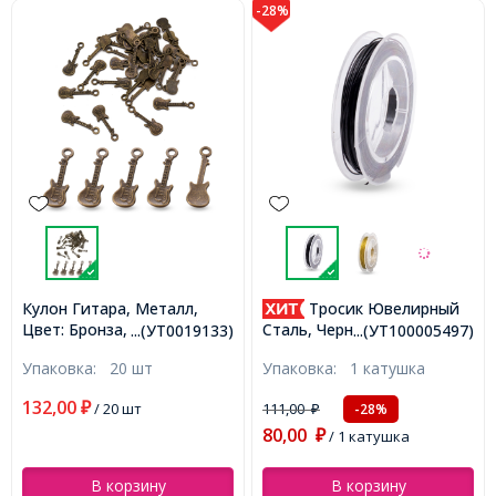
-28%
Кулон Гитара, Металл,
Тросик Ювелирный
Цвет: Бронза, Размер:
Сталь, Черный, 0.45мм,
...(УТ0019133)
...(УТ100005497)
24х9х2мм, Отверстие 1мм,
около 10м/катушка,
Упаковка:
20 шт
Упаковка:
1 катушка
(УТ0019133)
(УТ100005497)
132,00
₽
/ 20 шт
111,00
-28%
₽
80,00
₽
/ 1 катушка
В корзину
В корзину