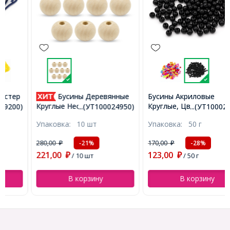
Бусины Деревянные
Бусины Акриловые
Круглые, Цвет: Черный,
Круглые Неокрашенные,
...(УТ100024950)
...(УТ100024952)
Размер: 6мм, Отверстие
30мм, Отверстие 5.6мм,
Упаковка:
10 шт
Упаковка:
50 г
1.5мм, около 410шт/50г,
(УТ100024950)
(УТ100024952)
280,00
170,00
-21%
-28%
₽
₽
221,00
123,00
₽
/ 10 шт
₽
/ 50 г
В корзину
В корзину