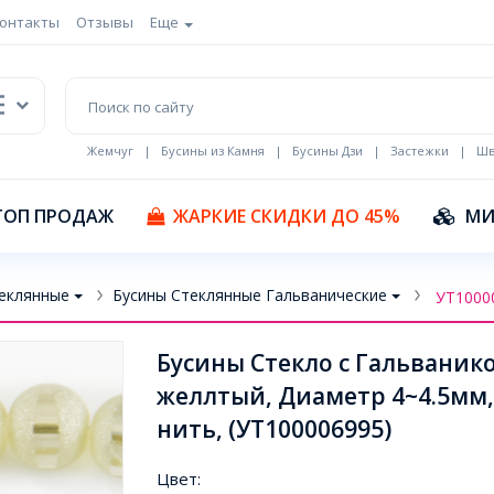
онтакты
Отзывы
Еще
Жемчуг
|
Бусины из Камня
|
Бусины Дзи
|
Застежки
|
Шв
Кулоны Эмаль
ТОП ПРОДАЖ
ЖАРКИЕ СКИДКИ ДО 45%
МИ
еклянные
Бусины Стеклянные Гальванические
УТ1000
Бусины Стекло с Гальванико
желлтый, Диаметр 4~4.5мм, 
нить, (УТ100006995)
Цвет: