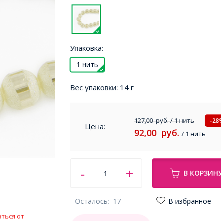
Упаковка:
1 нить
Вес упаковки:
14 г
127,00
руб.
/ 1 нить
-28
Цена:
92,00
руб.
/ 1 нить
В КОРЗИН
Осталось:
17
В избранное
ться от