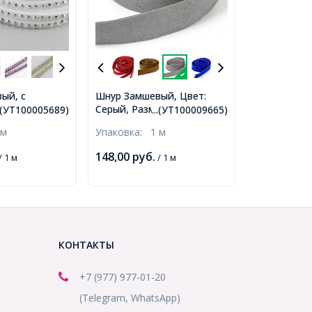
ый, с
Шнур Замшевый, Цвет:
ми
Серый, Размер: 20х1.4мм,
..(УТ100005689)
...(УТ100009665)
и вставками,
1м/1шт, (УТ100009665)
 м
Упаковка:
1 м
 Размер:
00005689)
148,00
руб.
/ 1 м
/ 1 м
КОНТАКТЫ
+7 (977) 977-01-20
(Telegram, WhatsApp)