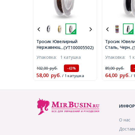
Тросик Ювелирный
Тросик Ювели
Нержавеющая Сталь,
Сталь, Черный
...(УТ100005502)
..
Коричневый, 0.45мм, 10м/
около 10м/кат
Упаковка:
1 катушка
Упаковка:
1 
катушка, (УТ100005502)
(УТ100005504
102,00
руб.
89,00
руб.
-43%
58,00
руб.
64,00
руб.
/ 1 катушка
/ 
ИНФОР
О нас
Достав