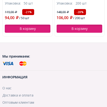
Упаковка:
200 шт
Упаковка:
10 шт
Отверстие 1мм, 200шт/
12х5мм, Отверстие 0.5мм,
упаковка, (УТ100009570)
(УТ100010825)
148,00
126,00
-28%
-28%
₽
₽
106,00
91,00
₽
/ 200 шт
₽
/ 10 шт
В корзину
В корзину
Мы принимаем:
ИНФОРМАЦИЯ
О нас
Доставка и оплата
Оптовым клиентам