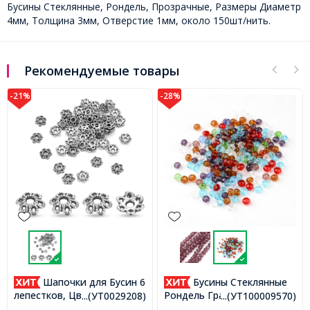
Бусины Стеклянные, Рондель, Прозрачные, Размеры Диаметр
4мм, Толщина 3мм, Отверстие 1мм, около 150шт/нить.
Рекомендуемые товары
-28%
-28%
Бусины Стеклянные
Застежка
Рондель Граненые
Закручивающаяся, Латунь,
...(УТ100009570)
...(УТ100010825)
Прозрачные, Микс, 4х3мм,
Винтовая, Платина,