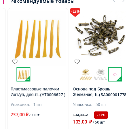
Рекомендуемые товары
-23%
Пластмассовые палочки
Основа под Брошь
7шт/уп, для Лепки из
Железная, Булавка, с 2-мя
...(УТ0006627 )
...(БА000001778)
Полимерной Глины,
Отверстиями, Бронза,
Упаковка:
1 шт
Упаковка:
50 шт
Оранжевые, (УТ0006627)
20х5х5мм, Отверстие 2мм,
(БА000001778)
237,00
₽
/ 1 шт
134,00
-23%
₽
103,00
₽
/ 50 шт