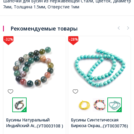
Шапочки для Бусин из Нержавеющей Стали, Цветок, Диаметр
7мм, Толщина 1.5мм, Отверстие 1мм
Рекомендуемые товары
-28%
Бусины Синтетическая
Бусины Синтетическая
е,
Бирюза Окрашенная
Бирюза, На нитях,
...(УТ0003108 )
...(УТ0030776)
...(УТ100012161
ие
Круглые, Морская Волна,
Окрашенные, Круглые,