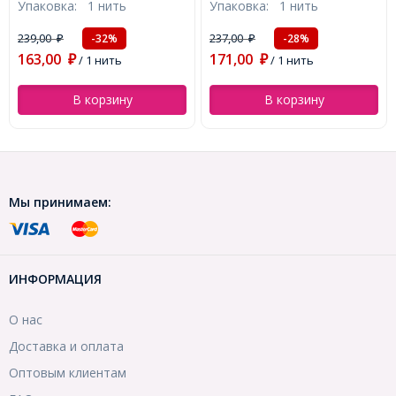
Упаковка:
1 нить
Упаковка:
1 нить
8мм, Отверстие 1мм,
Цвет: Желтый, Диаметр:
около 47шт/38см/нить,
6мм, Отв. 1мм, около
291,00
237,00
₽
/ 1 нить
-28%
₽
(УТ0030776)
66шт/40см/нить,
171,00
(УТ100012161)
₽
/ 1 нить
В корзину
В корзину
Мы принимаем:
ИНФОРМАЦИЯ
О нас
Доставка и оплата
Оптовым клиентам