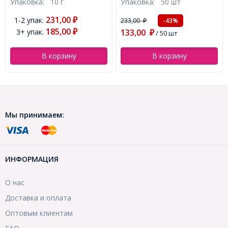
Упаковка:
10 г
Упаковка:
50 шт
см, около 180см/10г,
25х1.5мм, (УТ100019824)
(УТ100018354)
231,00
1-2 упак.
₽
233,00
-43%
₽
185,00
3+ упак.
133,00
₽
₽
/ 50 шт
В корзину
В корзину
Мы принимаем:
ИНФОРМАЦИЯ
О нас
Доставка и оплата
Оптовым клиентам