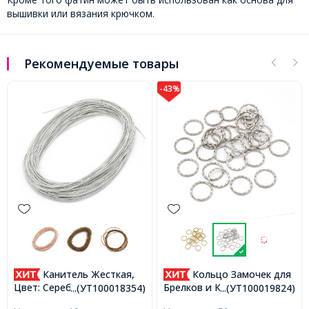
вышивки или вязания крючком.
Рекомендуемые товары
-43%
Канитель Жесткая,
Кольцо Замочек для
Цвет: Серебро, Диаметр
Брелков и Ключей
...(УТ100018354)
...(УТ100019824)
1.25мм, отрезки не менее 8
Железное, Платина,