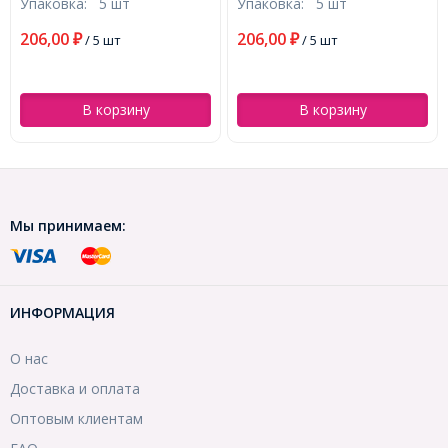
Упаковка:
5 шт
Упаковка:
5 шт
Эффектом Страз, Рондель,
Эффектом Страз, Рондель,
Салатовый, 12х7.5мм,
Желтый, 12х7.5мм,
206,00
206,00
₽
/ 5 шт
₽
/ 5 шт
Отверстие 4.5мм,
Отверстие 4.5мм,
(УТ0002051)
(УТ0002053)
В корзину
В корзину
Мы принимаем:
ИНФОРМАЦИЯ
О нас
Доставка и оплата
Оптовым клиентам