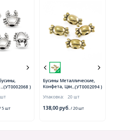
бусины,
Бусины Металлические,
тского Стиля,
Конфета, Цвет: Античное
...(УТ0002068 )
...(УТ0002094 )
Античное
Золото, Размер: 5х12х5мм,
 шт
Упаковка:
20 шт
мер:
Отв-тие 1мм, (УТ0002094)
Отв-е 4мм,
138,00
руб.
/ 5 шт
/ 20 шт