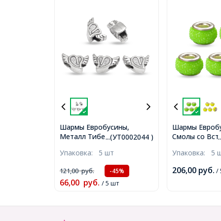
Шармы Евробусины,
Шармы Евроб
Металл Тибетского Стиля,
Смолы со Вст
...(УТ0002044 )
Сердце, Цвет: Античное
Латуни цвета 
Упаковка:
5 шт
Упаковка:
5 
Серебро, Размер:
Эффектом Стр
12х17х8мм, Отв-е 5мм,
Салатовый, 12
206,00
руб.
121,00
руб.
/ 
-45%
(УТ0002044)
Отверстие 4.
66,00
руб.
/ 5 шт
(УТ0002051)