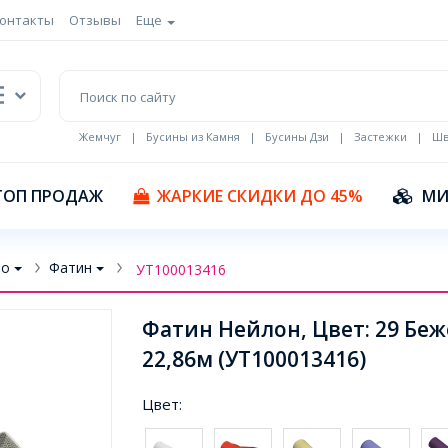
онтакты
Отзывы
Еще
Жемчуг
|
Бусины из Камня
|
Бусины Дзи
|
Застежки
|
Шв
Кулоны Эмаль
ТОП ПРОДАЖ
ЖАРКИЕ СКИДКИ ДО 45%
МИ
во
Фатин
УТ100013416
Фатин Нейлон, Цвет: 29 Бе
22,86м (УТ100013416)
Цвет: