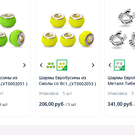
усины из
Шармы Евробусины из
Шармы Евро
авкой из
Смолы со Вставкой из
Металл Тибе
...(УТ0002051 )
...(УТ0002053 )
Платина, с
Латуни цвета Платина, с
Краб, Цвет: 
шт
Упаковка:
5 шт
Упаковка:
5
аз, Рондель,
Эффектом Страз, Рондель,
Серебро, Раз
х7.5мм,
Желтый, 12х7.5мм,
17х17х7мм, 
206,00
руб.
341,00
руб.
5 шт
/ 5 шт
5мм,
Отверстие 4.5мм,
(УТ0002068)
(УТ0002053)