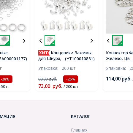
йные
Концевики-Зажимы
Коннектор Ф
ребро,
Железо, Цвет
для Шнура, Железо,
.(БА000001177)
...(УТ100010831)
.
тренний
Размер: 31x2
Серебро, 6x3x2.3мм,
г
Упаковка:
200 шт
Упаковка:
2
м, около
Отверстие 6
Отверстие 1.2мм,
А000001177)
(УТ10001638
(УТ100010831)
114,00
руб.
98,00
руб.
-28%
-25%
73,00
руб.
 50 г
/ 200 шт
МАЦИЯ
КАТАЛОГ
Главная