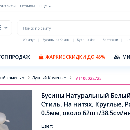
онтакты
Отзывы
Еще
Жемчуг
|
Бусины из Камня
|
Бусины Дзи
|
Застежки
|
Шв
Кулоны Эмаль
ТОП ПРОДАЖ
ЖАРКИЕ СКИДКИ ДО 45%
МИ
ый камень
Лунный Камень
УТ100022723
Бусины Натуральный Белы
Стиль, На нитях, Круглые, 
0.5мм, около 62шт/38.5см/ни
Цвет: