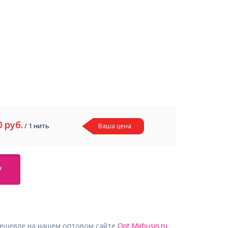
0
руб.
/ 1 нить
Ваша цена
У
дешевле на нашем оптовом сайте
Opt.Mirbusin.ru