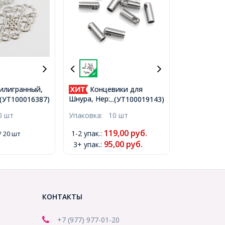
илигранный,
Концевики для
: Платина,
Шнура, Нержавеющая
..(УТ100016387)
...(УТ100019143)
0x0.5мм,
Сталь, 7х2.5мм,
0 шт
Упаковка:
10 шт
x3.5мм,
Внутренний Диаметр 2мм,
7)
Отверстие 1.5мм,
119,00
руб.
1-2 упак.
:
/ 20 шт
(УТ100019143)
95,00
руб.
3+ упак.
:
КОНТАКТЫ
+7 (977) 977-01-20