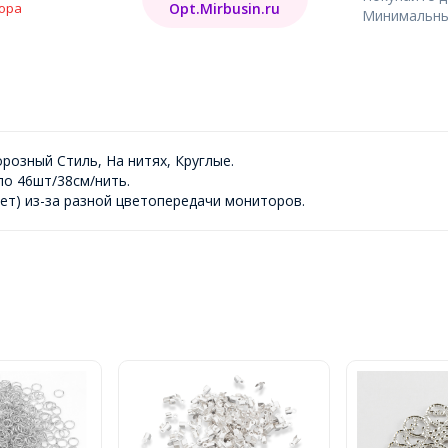
Opt.Mirbusin.ru
ора
Минимальный
озный Стиль, На нитях, Круглые.
ло 46шт/38см/нить.
ет) из-за разной цветопередачи мониторов.