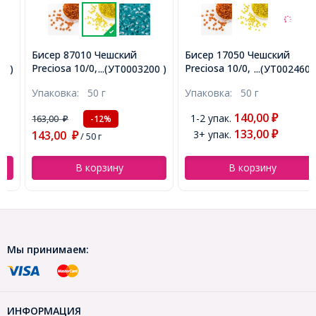
Бисер 87010 Чешский
Бисер 17050 Чешский
Preciosa 10/0, Прозрачный
Preciosa 10/0, Матовый
...(УТ0003200 )
...(УТ0024606)
с серебряной полосой TSL,
Прозрачный с серебряной
Упаковка:
50 г
Упаковка:
50 г
Желтый, Круглый,
полосой TSL, Золотой,
(УТ0003200)
Круглый, (УТ0024606)
140,00
1-2 упак.
163,00
₽
-12%
₽
133,00
143,00
3+ упак.
₽
₽
/ 50 г
В корзину
В корзину
Мы принимаем:
ИНФОРМАЦИЯ