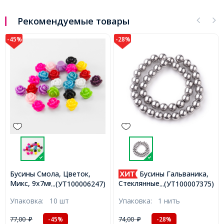
Рекомендуемые товары
-45%
-28%
Бусины Смола, Цветок,
Бусины Гальваника,
Микс, 9x7мм, Отверстие
Стеклянные, Круглые,
...(УТ100006247)
...(УТ100007375)
1мм, (УТ100006247)
Серебристые, 4мм,
Упаковка:
10 шт
Упаковка:
1 нить
Отверстие 1мм, около
70шт/28см/нить,
77,00
74,00
-45%
-28%
₽
₽
(УТ100007375)