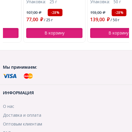
Упаковка:
25 г
Упаковка:
50 г
около 45шт/25г,
около 90шт/50г,
(УТ100028906)
(УТ100029557)
107,00
193,00
-28%
-28%
₽
₽
77,00
139,00
₽
/ 25 г
₽
/ 50 г
В корзину
В корзину
Мы принимаем:
ИНФОРМАЦИЯ
О нас
Доставка и оплата
Оптовым клиентам