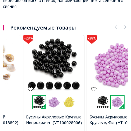
переливающийся оттенок, напоминающий цвета северного
сияния.
Рекомендуемые товары
-28%
-28%
Бусины Акриловые Круглые
Бусины Акриловые
Непрозрачные, Черный,
Круглые, Фиолетовый,
...(УТ100028906)
...(УТ100029557)
10х9мм, Отверстие 2мм,
10х9мм, Отверстие: 2мм,