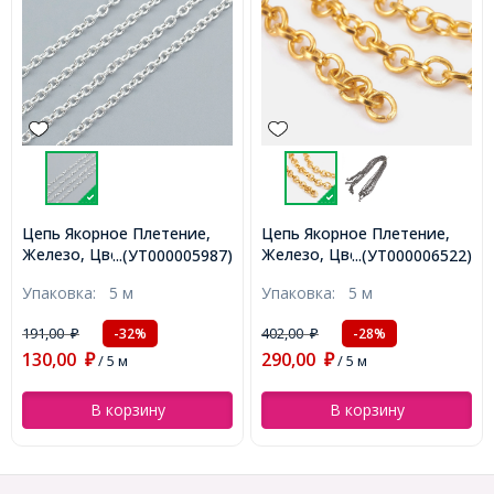
Цепь Якорное Плетение,
Цепь Якорное Плетение,
Железо, Цвет: Серебро,
Железо, Цвет: Золото,
...(УТ000005987)
...(УТ000006522)
Звено: 3х2мм, Толщина
Звено: Диаметр 5мм,
Упаковка:
5 м
Упаковка:
5 м
0.5мм, (УТ000005987)
Толщина 1мм,
(УТ000006522)
191,00
402,00
-32%
-28%
₽
₽
130,00
290,00
₽
/ 5 м
₽
/ 5 м
В корзину
В корзину